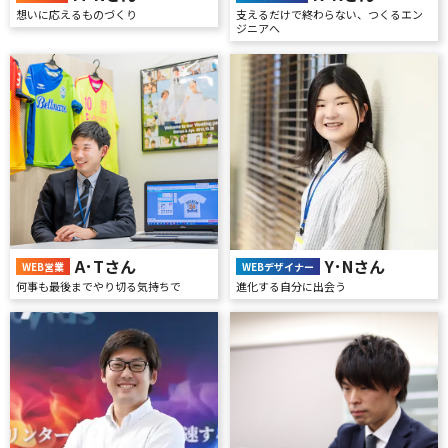
支えるだけで終わらない、つくるエン
想いに応えるものづくり
ジニアへ
A･Tさん
Y･Nさん
WEB営業
WEBデザイナー
何事も最後までやり切る気持ちで
進化する自分に出会う