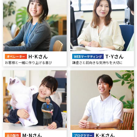
T･Yさん
H･Kさん
WEBマーケティング
オペレーター
謙虚さと前向きな気持ちを大切に
お客様と一緒に作り上げる喜び
K･Kさん
M･Nさん
プログラマー
出力製作