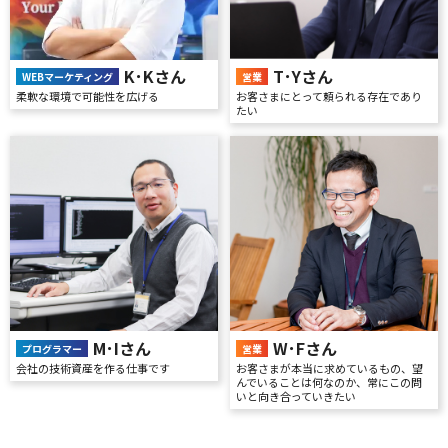
T･Yさん
K･Kさん
営業
WEBマーケティング
お客さまにとって頼られる存在であり
柔軟な環境で可能性を広げる
たい
M･Iさん
W･Fさん
プログラマー
営業
会社の技術資産を作る仕事です
お客さまが本当に求めているもの、望
んでいることは何なのか、常にこの問
いと向き合っていきたい